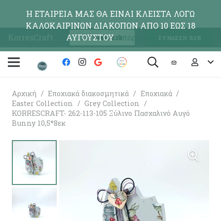
Η ΕΤΑΙΡΕΙΑ ΜΑΣ ΘΑ ΕΙΝΑΙ ΚΛΕΙΣΤΑ ΛΟΓΩ
ΚΑΛΟΚΑΙΡΙΝΩΝ ΔΙΑΚΟΠΩΝ ΑΠΟ 10 ΕΩΣ 18
KorresCraft
ΑΥΓΟΥΣΤΟΥ
Απόρριψη
ΕΓΓΡΑΦΗ Β2Β
ΣΥΝΔΕΣΗ Β2Β
Αρχική
/
Εποχιακά διακοσμητικά
/
Εποχιακά
/
Easter Collection
/
Grey Collection
/
KORRESCRAFT- 262-113-105 Ξύλινο Πασχαλινό Αυγό
Bunny 10,5*8εκ