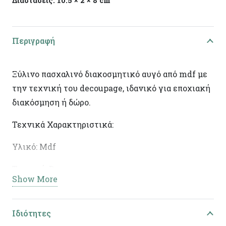
Διαστάσεις:
10.5 × 2 × 8 cm
Περιγραφή
Ξύλινο πασχαλινό διακοσμητικό αυγό από mdf με
την τεχνική του decoupage, ιδανικό για εποχιακή
διακόσμηση ή δώρο.
Τεχνικά Χαρακτηριστικά:
Υλικό: Mdf
Τεχνική: Decoupage
Show More
Διαστάσεις: 10,5χ8χ2εκ
Ειδικά χαρακτηριστικά: Χειροποίητη κατασκευή,
Ιδιότητες