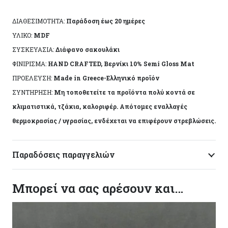
άχρωμο προστατευτικό βερνίκι.
ΔΙΑΘΕΣΙΜΟΤΗΤΑ:
Παράδοση έως 20 ημέρες
Το αντικείμενο ενδέχεται να φέρει ελάχιστες
ΥΛΙΚΟ:
MDF
αποκλίσεις ανά προϊόν λόγω της χειροποίητης
ΣΥΣΚΕΥΑΣΙΑ:
Διάφανο σακουλάκι
κατασκευής του. Made in Greece, by Korres Craft
ΦΙΝΙΡΙΣΜΑ:
HAND CRAFTED, Βερνίκι 10% Semi Gloss Mat
ΠΡΟΕΛΕΥΣΗ:
Made in Greece-Ελληνικό προϊόν
ΣΥΝΤΗΡΗΣΗ:
Μη τοποθετείτε τα προϊόντα πολύ κοντά σε
κλιματιστικά, τζάκια, καλοριφέρ. Απότομες εναλλαγές
θερμοκρασίας / υγρασίας, ενδέχεται να επιφέρουν στρεβλώσεις.
Παραδόσεις παραγγελιών
Μπορεί να σας αρέσουν και…