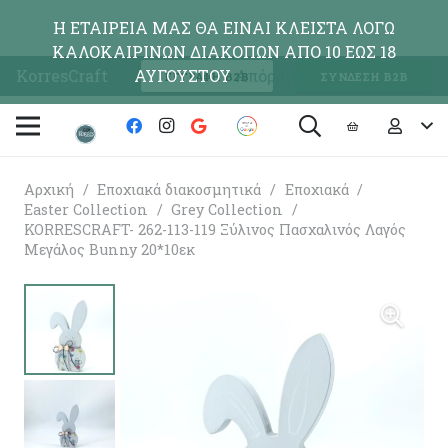
Η ΕΤΑΙΡΕΙΑ ΜΑΣ ΘΑ ΕΙΝΑΙ ΚΛΕΙΣΤΑ ΛΟΓΩ
ΚΑΛΟΚΑΙΡΙΝΩΝ ΔΙΑΚΟΠΩΝ ΑΠΟ 10 ΕΩΣ 18
KorresCraft
ΑΥΓΟΥΣΤΟΥ
Απόρριψη
ΕΓΓΡΑΦΗ Β2Β
ΣΥΝΔΕΣΗ Β2Β
Αρχική
/
Εποχιακά διακοσμητικά
/
Εποχιακά
/
Easter Collection
/
Grey Collection
/
KORRESCRAFT- 262-113-119 Ξύλινος Πασχαλινός Λαγός
Μεγάλος Bunny 20*10εκ