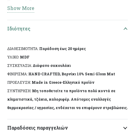
Τεχνική: Decoupage
Show More
Διαστάσεις: 20χ10χ2εκ
Ειδικά χαρακτηριστικά: Χειροποίητη κατασκευή,
Ιδιότητες
άχρωμο προστατευτικό βερνίκι.
ΔΙΑΘΕΣΙΜΟΤΗΤΑ:
Παράδοση έως 20 ημέρες
Το αντικείμενο ενδέχεται να φέρει ελάχιστες
ΥΛΙΚΟ:
MDF
αποκλίσεις ανά προϊόν λόγω της χειροποίητης
ΣΥΣΚΕΥΑΣΙΑ:
Διάφανο σακουλάκι
κατασκευής του. Made in Greece, by Korres Craft
ΦΙΝΙΡΙΣΜΑ:
HAND CRAFTED, Βερνίκι 10% Semi Gloss Mat
ΠΡΟΕΛΕΥΣΗ:
Made in Greece-Ελληνικό προϊόν
ΣΥΝΤΗΡΗΣΗ:
Μη τοποθετείτε τα προϊόντα πολύ κοντά σε
κλιματιστικά, τζάκια, καλοριφέρ. Απότομες εναλλαγές
θερμοκρασίας / υγρασίας, ενδέχεται να επιφέρουν στρεβλώσεις.
Παραδόσεις παραγγελιών