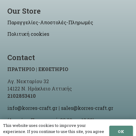
Our Store
Παραγγελίες-Αποστολές-Πληρωμές
Πολιτική cookies
Contact
ΠΡΑΤΗΡΙΟ | ΕΚΘΕΤΗΡΙΟ
Αγ. Νεκταρίου 32
14122 Ν. Ηράκλειο Αττικής
2102853410
info@korres-craft.gr
|
sales@korres-craft.gr
(Δευτέρα-Παρασκευή: 09:00 ως 18:00)
This website uses cookies to improve your
OK
experience. If you continue to use this site, you agree