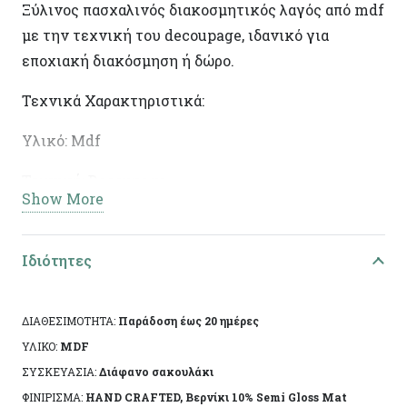
Ξύλινος πασχαλινός διακοσμητικός λαγός από mdf
με την τεχνική του decoupage, ιδανικό για
εποχιακή διακόσμηση ή δώρο.
Τεχνικά Χαρακτηριστικά:
Υλικό: Mdf
Τεχνική: Decoupage
Show More
Διαστάσεις: 23χ10χ2εκ
Ειδικά χαρακτηριστικά: Χειροποίητη κατασκευή,
Ιδιότητες
άχρωμο προστατευτικό βερνίκι.
ΔΙΑΘΕΣΙΜΟΤΗΤΑ:
Παράδοση έως 20 ημέρες
Το αντικείμενο ενδέχεται να φέρει ελάχιστες
ΥΛΙΚΟ:
MDF
αποκλίσεις ανά προϊόν λόγω της χειροποίητης
ΣΥΣΚΕΥΑΣΙΑ:
Διάφανο σακουλάκι
κατασκευής του. Made in Greece, by Korres Craft
ΦΙΝΙΡΙΣΜΑ:
HAND CRAFTED, Βερνίκι 10% Semi Gloss Mat