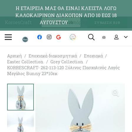
Η ΕΤΑΙΡΕΙΑ ΜΑΣ ΘΑ ΕΙΝΑΙ ΚΛΕΙΣΤΑ ΛΟΓΩ
ΚΑΛΟΚΑΙΡΙΝΩΝ ΔΙΑΚΟΠΩΝ ΑΠΟ 10 ΕΩΣ 18
KorresCraft
ΑΥΓΟΥΣΤΟΥ
Απόρριψη
ΕΓΓΡΑΦΗ Β2Β
ΣΥΝΔΕΣΗ Β2Β
Αρχική
/
Εποχιακά διακοσμητικά
/
Εποχιακά
/
Easter Collection
/
Grey Collection
/
KORRESCRAFT- 262-113-120 Ξύλινος Πασχαλινός Λαγός
Μεγάλος Bunny 23*10εκ