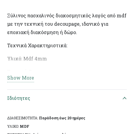
Ξύλινος πασχαλινός διακοσμητικός λαγός από mdf
με την τεχνική του decoupage, ιδανικό για
εποχιακή διακόσμηση ή δώρο.
Τεχνικά Χαρακτηριστικά:
Υλικό: Mdf 4mm
Τεχνική: Decoupage
Show More
Διαστάσεις: 32χ13χ0.4εκ
Ειδικά χαρακτηριστικά: Χειροποίητη κατασκευή,
Ιδιότητες
άχρωμο προστατευτικό βερνίκι.
ΔΙΑΘΕΣΙΜΟΤΗΤΑ:
Παράδοση έως 20 ημέρες
Το αντικείμενο ενδέχεται να φέρει ελάχιστες
ΥΛΙΚΟ:
MDF
αποκλίσεις ανά προϊόν λόγω της χειροποίητης