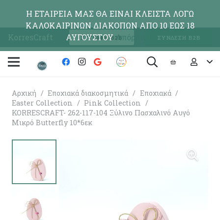
Η ΕΤΑΙΡΕΙΑ ΜΑΣ ΘΑ ΕΙΝΑΙ ΚΛΕΙΣΤΑ ΛΟΓΩ
ΚΑΛΟΚΑΙΡΙΝΩΝ ΔΙΑΚΟΠΩΝ ΑΠΟ 10 ΕΩΣ 18
KorresCraft
ΑΥΓΟΥΣΤΟΥ
Απόρριψη
ΕΓΓΡΑΦΗ Β2Β
ΣΥΝΔΕΣΗ Β2Β
Αρχική
/
Εποχιακά διακοσμητικά
/
Εποχιακά
/
Easter Collection
/
Pink Collection
/
KORRESCRAFT- 262-117-104 Ξύλινο Πασχαλινό Αυγό
Μικρό Butterfly 10*6εκ