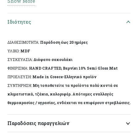
Show More
Διαστάσεις: 10χ6χ2εκ
Ειδικά χαρακτηριστικά: Χειροποίητη κατασκευή,
Ιδιότητες
άχρωμο προστατευτικό βερνίκι.
ΔΙΑΘΕΣΙΜΟΤΗΤΑ:
Παράδοση έως 20 ημέρες
Το αντικείμενο ενδέχεται να φέρει ελάχιστες
ΥΛΙΚΟ:
MDF
αποκλίσεις ανά προϊόν λόγω της χειροποίητης
ΣΥΣΚΕΥΑΣΙΑ:
Διάφανο σακουλάκι
κατασκευής του. Made in Greece, by Korres Craft
ΦΙΝΙΡΙΣΜΑ:
HAND CRAFTED, Βερνίκι 10% Semi Gloss Mat
ΠΡΟΕΛΕΥΣΗ:
Made in Greece-Ελληνικό προϊόν
ΣΥΝΤΗΡΗΣΗ:
Μη τοποθετείτε τα προϊόντα πολύ κοντά σε
κλιματιστικά, τζάκια, καλοριφέρ. Απότομες εναλλαγές
θερμοκρασίας / υγρασίας, ενδέχεται να επιφέρουν στρεβλώσεις.
Παραδόσεις παραγγελιών