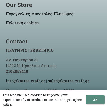
Our Store
Παραγγελίες-Αποστολές-Πληρωμές
Πολιτική cookies
Contact
ΠΡΑΤΗΡΙΟ | ΕΚΘΕΤΗΡΙΟ
Αγ. Νεκταρίου 32
14122 Ν. Ηράκλειο Αττικής
2102853410
info@korres-craft.gr
|
sales@korres-craft.gr
(Δευτέρα-Παρασκευή: 09:00 ως 18:00)
This website uses cookies to improve your
OK
experience. If you continue to use this site, you agree
with it.
© 2021 -2026 Korres Craft By
Site-Up