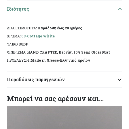
Υλικό: Mdf
Ιδιότητες
Διαστάσεις: 14,5*9*2εκ
Ειδικά χαρακτηριστικά: Χειροποίητη κατασκευή,
ΔΙΑΘΕΣΙΜΟΤΗΤΑ:
Παράδοση έως 20 ημέρες
άχρωμο προστατευτικό βερνίκι.
ΧΡΩΜΑ:
63-Cottage White
ΥΛΙΚΟ:
MDF
Το αντικείμενο ενδέχεται να φέρει ελάχιστες
ΦΙΝΙΡΙΣΜΑ:
HAND CRAFTED, Βερνίκι 10% Semi Gloss Mat
αποκλίσεις ανά προϊόν λόγω της χειροποίητης
ΠΡΟΕΛΕΥΣΗ:
Made in Greece-Ελληνικό προϊόν
κατασκευής του. Made in Greece, by Korres Craft
Παραδόσεις παραγγελιών
Μπορεί να σας αρέσουν και…