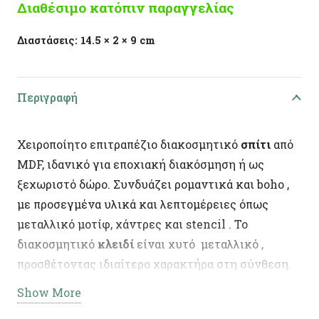
Διαθέσιμο κατόπιν παραγγελίας
Διαστάσεις:
14.5 × 2 × 9 cm
Περιγραφή
Χειροποίητο επιτραπέζιο διακοσμητικό
σπίτι
από
MDF, ιδανικό για εποχιακή διακόσμηση ή ως
ξεχωριστό δώρο. Συνδυάζει ρομαντικά και boho ,
με προσεγμένα υλικά και λεπτομέρειες όπως
μεταλλικό μοτίφ, χάντρες και stencil . Το
διακοσμητικό
κλειδί
είναι χυτό μεταλλικό ,
προσθέτοντας ιδιαίτερο χαρακτήρα στη σύνθεση.
Show More
Τεχνικά Χαρακτηριστικά: