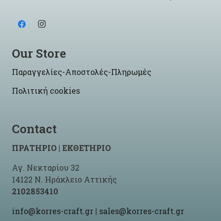
Our Store
Παραγγελίες-Αποστολές-Πληρωμές
Πολιτική cookies
Contact
ΠΡΑΤΗΡΙΟ | ΕΚΘΕΤΗΡΙΟ
Αγ. Νεκταρίου 32
14122 Ν. Ηράκλειο Αττικής
2102853410
info@korres-craft.gr
|
sales@korres-craft.gr