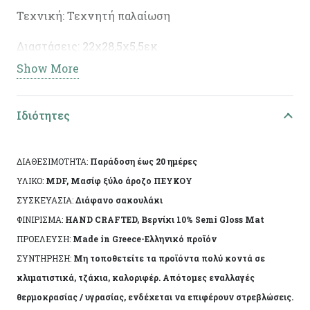
Τεχνική: Τεχνητή παλαίωση
Διαστάσεις: 22χ28,5χ5,5εκ
Show More
Ειδικά χαρακτηριστικά: Χειροποίητη κατασκευή,
άχρωμο προστατευτικό βερνίκι.
Ιδιότητες
Το αντικείμενο ενδέχεται να φέρει ελάχιστες
αποκλίσεις ανά προϊόν λόγω της χειροποίητης
ΔΙΑΘΕΣΙΜΟΤΗΤΑ:
Παράδοση έως 20 ημέρες
κατασκευής του. Made in Greece, by Korres Craft
ΥΛΙΚΟ:
MDF, Μασίφ ξύλο άροζο ΠΕΥΚΟΥ
ΣΥΣΚΕΥΑΣΙΑ:
Διάφανο σακουλάκι
ΦΙΝΙΡΙΣΜΑ:
HAND CRAFTED, Βερνίκι 10% Semi Gloss Mat
ΠΡΟΕΛΕΥΣΗ:
Made in Greece-Ελληνικό προϊόν
ΣΥΝΤΗΡΗΣΗ:
Μη τοποθετείτε τα προϊόντα πολύ κοντά σε
κλιματιστικά, τζάκια, καλοριφέρ. Απότομες εναλλαγές
θερμοκρασίας / υγρασίας, ενδέχεται να επιφέρουν στρεβλώσεις.