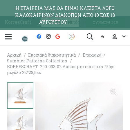
Η ΕΤΑΙΡΕΙΑ ΜΑΣ ΘΑ ΕΙΝΑΙ ΚΛΕΙΣΤΑ ΛΟΓΩ
ΚΑΛΟΚΑΙΡΙΝΩΝ ΔΙΑΚΟΠΩΝ ΑΠΟ 10 ΕΩΣ 18
KorresCraft
ΑΥΓΟΥΣΤΟΥ
Απόρριψη
ΕΓΓΡΑΦΗ Β2Β
ΣΥΝΔΕΣΗ Β2Β
Αρχική
/
Εποχιακά διακοσμητικά
/
Εποχιακά
/
Summer Patterns Collection
/
KORRESCRAFT- 290-003-02 Διακοσμητικό επιτρ. Ψάρι
μεγάλο 22*28,5εκ