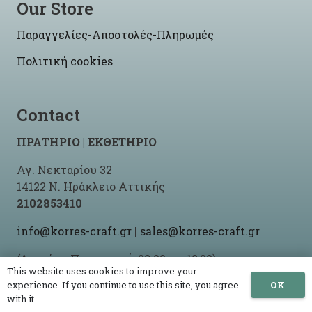
Our Store
Παραγγελίες-Αποστολές-Πληρωμές
Πολιτική cookies
Contact
ΠΡΑΤΗΡΙΟ | ΕΚΘΕΤΗΡΙΟ
Αγ. Νεκταρίου 32
14122 Ν. Ηράκλειο Αττικής
2102853410
info@korres-craft.gr
|
sales@korres-craft.gr
(Δευτέρα-Παρασκευή: 09:00 ως 18:00)
This website uses cookies to improve your
OK
experience. If you continue to use this site, you agree
with it.
© 2021 -2026 Korres Craft By
Site-Up