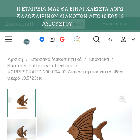
Η ΕΤΑΙΡΕΙΑ ΜΑΣ ΘΑ ΕΙΝΑΙ ΚΛΕΙΣΤΑ ΛΟΓΩ
ΚΑΛΟΚΑΙΡΙΝΩΝ ΔΙΑΚΟΠΩΝ ΑΠΟ 10 ΕΩΣ 18
KorresCraft
ΑΥΓΟΥΣΤΟΥ
Απόρριψη
ΕΓΓΡΑΦΗ Β2Β
ΣΥΝΔΕΣΗ Β2Β
Αρχική
/
Εποχιακά διακοσμητικά
/
Εποχιακά
/
Summer Patterns Collection
/
KORRESCRAFT- 290-004-03 Διακοσμητικό επιτρ. Ψάρι
μικρό 18,5*23εκ