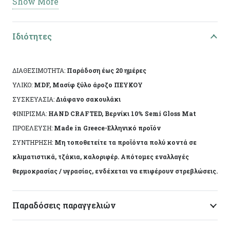
Show More
Ειδικά χαρακτηριστικά: Χειροποίητη κατασκευή,
άχρωμο προστατευτικό βερνίκι.
Ιδιότητες
Το αντικείμενο ενδέχεται να φέρει ελάχιστες
αποκλίσεις ανά προϊόν λόγω της χειροποίητης
ΔΙΑΘΕΣΙΜΟΤΗΤΑ:
Παράδοση έως 20 ημέρες
κατασκευής του. Made in Greece, by Korres Craft
ΥΛΙΚΟ:
MDF, Μασίφ ξύλο άροζο ΠΕΥΚΟΥ
ΣΥΣΚΕΥΑΣΙΑ:
Διάφανο σακουλάκι
ΦΙΝΙΡΙΣΜΑ:
HAND CRAFTED, Βερνίκι 10% Semi Gloss Mat
ΠΡΟΕΛΕΥΣΗ:
Made in Greece-Ελληνικό προϊόν
ΣΥΝΤΗΡΗΣΗ:
Μη τοποθετείτε τα προϊόντα πολύ κοντά σε
κλιματιστικά, τζάκια, καλοριφέρ. Απότομες εναλλαγές
θερμοκρασίας / υγρασίας, ενδέχεται να επιφέρουν στρεβλώσεις.
Παραδόσεις παραγγελιών