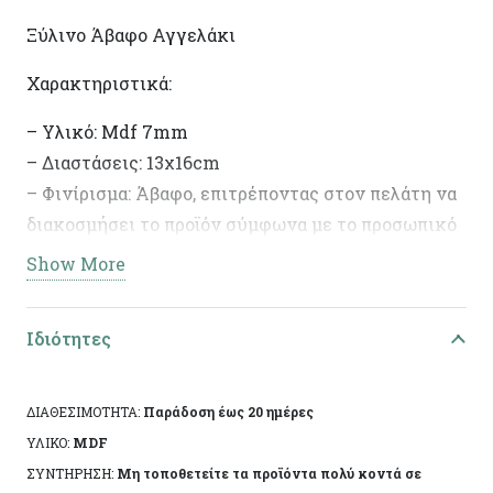
Ξύλινο Άβαφο Αγγελάκι
Χαρακτηριστικά:
– Υλικό: Mdf 7mm
– Διαστάσεις: 13χ16cm
– Φινίρισμα: Άβαφο, επιτρέποντας στον πελάτη να
διακοσμήσει το προϊόν σύμφωνα με το προσωπικό
του γούστο.
Show More
– Ιδανικό για DIY έργα και διακοσμητικές
δημιουργίες.
Ιδιότητες
ΔΙΑΘΕΣΙΜΟΤΗΤΑ:
Παράδοση έως 20 ημέρες
ΥΛΙΚΟ:
MDF
ΣΥΝΤΗΡΗΣΗ:
Μη τοποθετείτε τα προϊόντα πολύ κοντά σε