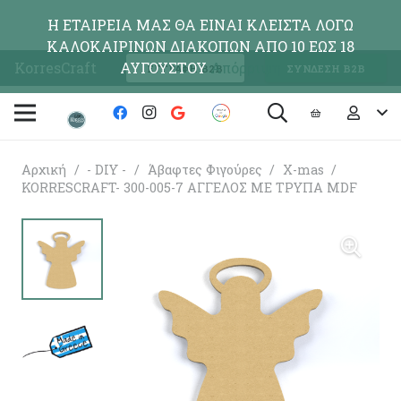
Η ΕΤΑΙΡΕΙΑ ΜΑΣ ΘΑ ΕΙΝΑΙ ΚΛΕΙΣΤΑ ΛΟΓΩ
ΚΑΛΟΚΑΙΡΙΝΩΝ ΔΙΑΚΟΠΩΝ ΑΠΟ 10 ΕΩΣ 18
KorresCraft
ΑΥΓΟΥΣΤΟΥ
Απόρριψη
ΕΓΓΡΑΦΗ Β2Β
ΣΥΝΔΕΣΗ Β2Β
Αρχική
/
- DIY -
/
Άβαφτες Φιγούρες
/
X-mas
/
KORRESCRAFT- 300-005-7 ΑΓΓΕΛΟΣ ΜΕ ΤΡΥΠΑ MDF