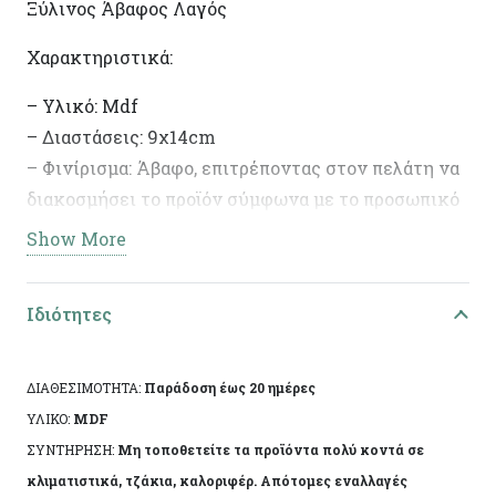
Ξύλινος Άβαφος Λαγός
Χαρακτηριστικά:
– Υλικό: Mdf
– Διαστάσεις: 9χ14cm
– Φινίρισμα: Άβαφο, επιτρέποντας στον πελάτη να
διακοσμήσει το προϊόν σύμφωνα με το προσωπικό
του γούστο.
Show More
– Ιδανικό για DIY έργα και διακοσμητικές
δημιουργίες.
Ιδιότητες
ΔΙΑΘΕΣΙΜΟΤΗΤΑ:
Παράδοση έως 20 ημέρες
ΥΛΙΚΟ:
MDF
ΣΥΝΤΗΡΗΣΗ:
Μη τοποθετείτε τα προϊόντα πολύ κοντά σε
κλιματιστικά, τζάκια, καλοριφέρ. Απότομες εναλλαγές