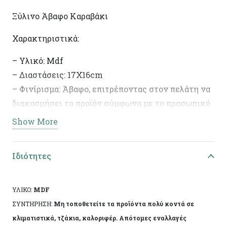
Ξύλινο Άβαφο Καραβάκι
Χαρακτηριστικά:
– Υλικό: Mdf
– Διαστάσεις: 17Χ16cm
– Φινίρισμα: Άβαφο, επιτρέποντας στον πελάτη να
διακοσμήσει το προϊόν σύμφωνα με το προσωπικό
του γούστο.
Show More
– Ιδανικό για DIY έργα και διακοσμητικές
δημιουργίες.
Ιδιότητες
ΥΛΙΚΟ:
MDF
ΣΥΝΤΗΡΗΣΗ:
Μη τοποθετείτε τα προϊόντα πολύ κοντά σε
κλιματιστικά, τζάκια, καλοριφέρ. Απότομες εναλλαγές