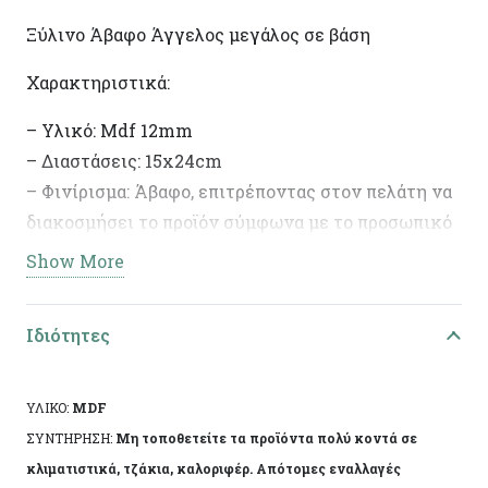
Ξύλινο Άβαφο Άγγελος μεγάλος σε βάση
Χαρακτηριστικά:
– Υλικό: Mdf 12mm
– Διαστάσεις: 15x24cm
– Φινίρισμα: Άβαφο, επιτρέποντας στον πελάτη να
διακοσμήσει το προϊόν σύμφωνα με το προσωπικό
του γούστο.
Show More
– Ιδανικό για DIY έργα και διακοσμητικές
δημιουργίες.
Ιδιότητες
ΥΛΙΚΟ:
MDF
ΣΥΝΤΗΡΗΣΗ:
Μη τοποθετείτε τα προϊόντα πολύ κοντά σε
κλιματιστικά, τζάκια, καλοριφέρ. Απότομες εναλλαγές