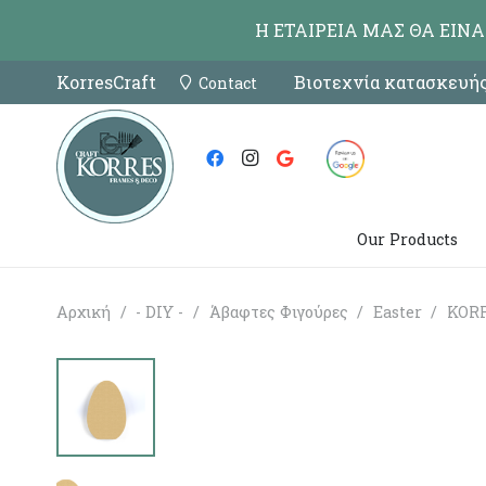
Η ΕΤΑΙΡΕΙΑ ΜΑΣ ΘΑ ΕΙΝ
KorresCraft
Βιοτεχνία κατασκευής
Contact
Our Products
Αρχική
/
- DIY -
/
Άβαφτες Φιγούρες
/
Easter
/
KORR