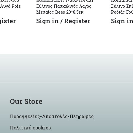
-115-105
KORRESCRAFT- 262-114-121
KORRESCR
 Αυγό Pois
Ξύλινος Πασχαλινός Λαγός
Ξύλινο Σπί
Μεσαίος Bees 20*8.5εκ
Ροδιάς Γού
gister
Sign in / Register
Sign in
Our Store
Παραγγελίες-Αποστολές-Πληρωμές
Πολιτική cookies