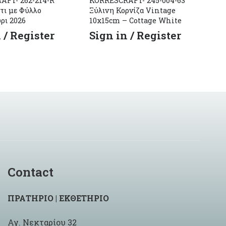
AFT- 262-214-R
KORRESCRAFT- 245-004-63
KO
τι με Φύλλο
Ξύλινη Κορνίζα Vintage
ΕΠ
ρι 2026
10x15cm – Cottage White
S
 / Register
Sign in / Register
Contact
ΠΡΑΤΗΡΙΟ | ΕΚΘΕΤΗΡΙΟ
Αγ. Νεκταρίου 32