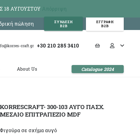
Σ 18 ΑΥΓΟΥΣΤΟΥ
Απόρριψη
ΣΥΝΔΕΣΗ
ΕΓΓΡΑΦΗ
νδρική πώληση
Β2Β
Β2Β
+30 210 285 3410
nfo@korres-craft.gr
s
About Us
Catalogue 2024
KORRESCRAFT- 300-103 ΑΥΓΟ ΠΑΣΧ.
ΜΕΣΑΙΟ ΕΠΙΤΡΑΠΕΖΙΟ MDF
Φιγούρα σε σχήμα αυγό