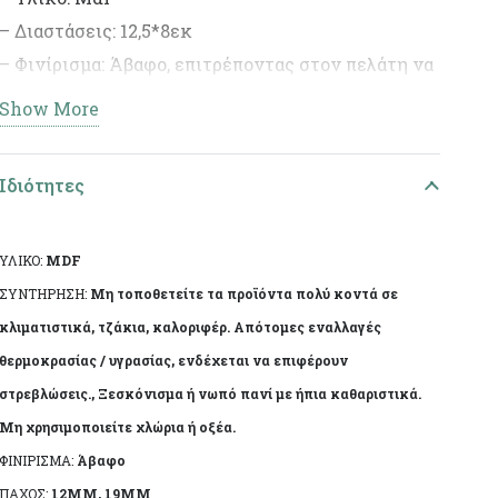
– Διαστάσεις: 12,5*8εκ
– Φινίρισμα: Άβαφο, επιτρέποντας στον πελάτη να
διακοσμήσει το προϊόν σύμφωνα με το προσωπικό
Show More
του γούστο.
– Ιδανικό για DIY έργα και διακοσμητικές
Ιδιότητες
δημιουργίες.
ΥΛΙΚΟ:
MDF
ΣΥΝΤΗΡΗΣΗ:
Μη τοποθετείτε τα προϊόντα πολύ κοντά σε
κλιματιστικά, τζάκια, καλοριφέρ. Απότομες εναλλαγές
θερμοκρασίας / υγρασίας, ενδέχεται να επιφέρουν
στρεβλώσεις., Ξεσκόνισμα ή νωπό πανί με ήπια καθαριστικά.
Μη χρησιμοποιείτε χλώρια ή οξέα.
ΦΙΝΙΡΙΣΜΑ:
Άβαφο
ΠΑΧΟΣ:
12MM, 19MM