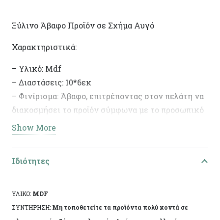
Ξύλινο Άβαφο Προϊόν σε Σχήμα Αυγό
Χαρακτηριστικά:
– Υλικό: Mdf
– Διαστάσεις: 10*6εκ
– Φινίρισμα: Άβαφο, επιτρέποντας στον πελάτη να
διακοσμήσει το προϊόν σύμφωνα με το προσωπικό
του γούστο.
Show More
– Ιδανικό για DIY έργα και διακοσμητικές
δημιουργίες.
Ιδιότητες
ΥΛΙΚΟ:
MDF
ΣΥΝΤΗΡΗΣΗ:
Μη τοποθετείτε τα προϊόντα πολύ κοντά σε