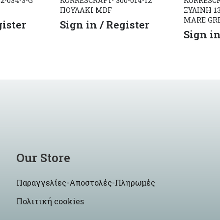
2-034-3-G
KORRESCRAFT- 300-014-12
KORRESC
ΠΟΥΛΑΚΙ MDF
ΞΥΛΙΝΗ 1
MARE GREY
gister
Sign in / Register
Sign in
Our Store
Παραγγελίες-Αποστολές-Πληρωμές
Πολιτική cookies