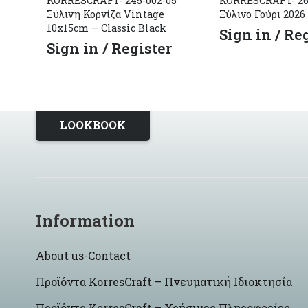
KORRESCRAFT- 245-002-05
KORRESCRAFT- 26
Ξύλινη Κορνίζα Vintage
Ξύλινo Γούρι 2026
10x15cm – Classic Black
Sign in / Re
Sign in / Register
LOOKBOOK
Information
About us-Contact
Προϊόντα KorresCraft – Πνευματική Ιδιοκτησία
Προϊόντα KorresCraft – Χρήσιμες Πληροφορίες