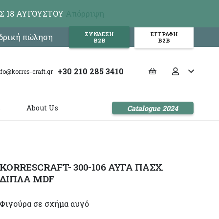
Σ 18 ΑΥΓΟΥΣΤΟΥ
Απόρριψη
ΣΥΝΔΕΣΗ
ΕΓΓΡΑΦΗ
νδρική πώληση
Β2Β
Β2Β
+30 210 285 3410
nfo@korres-craft.gr
s
About Us
Catalogue 2024
KORRESCRAFT- 300-106 ΑΥΓΑ ΠΑΣΧ.
ΔΙΠΛΑ MDF
Φιγούρα σε σχήμα αυγό