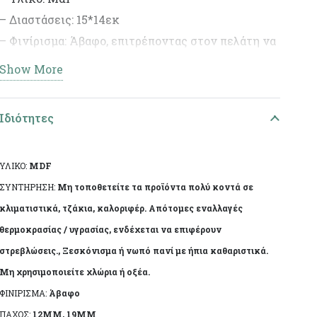
– Διαστάσεις: 15*14εκ
– Φινίρισμα: Άβαφο, επιτρέποντας στον πελάτη να
διακοσμήσει το προϊόν σύμφωνα με το προσωπικό
Show More
του γούστο.
– Ιδανικό για DIY έργα και διακοσμητικές
Ιδιότητες
δημιουργίες.
ΥΛΙΚΟ:
MDF
ΣΥΝΤΗΡΗΣΗ:
Μη τοποθετείτε τα προϊόντα πολύ κοντά σε
κλιματιστικά, τζάκια, καλοριφέρ. Απότομες εναλλαγές
θερμοκρασίας / υγρασίας, ενδέχεται να επιφέρουν
στρεβλώσεις., Ξεσκόνισμα ή νωπό πανί με ήπια καθαριστικά.
Μη χρησιμοποιείτε χλώρια ή οξέα.
ΦΙΝΙΡΙΣΜΑ:
Άβαφο
ΠΑΧΟΣ:
12MM, 19MM