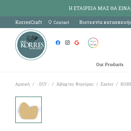
Η ΕΤΑΙΡΕΙΑ ΜΑΣ ΘΑ ΕΙΝ
KorresCraft
Βιοτεχνία κατασκευής
Contact
Our Products
Αρχική
/
- DIY -
/
Άβαφτες Φιγούρες
/
Easter
/
KORR