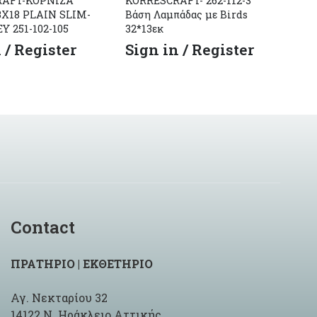
RAFT-ΚΟΡΝΙΖΑ
KORRESCRAFT- 262-112-3
KO
3X18 PLAIN SLIM-
Βάση Λαμπάδας με Birds
ΞΥ
 251-102-105
32*13εκ
MA
 / Register
Sign in / Register
S
Contact
ΠΡΑΤΗΡΙΟ | ΕΚΘΕΤΗΡΙΟ
Αγ. Νεκταρίου 32
14122 Ν. Ηράκλειο Αττικής