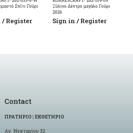
AFT- 262-033-6-W
KORRESCRAFT- 262-109-09
KO
εμαστό Σπίτι Γούρι
Ξύλινο Δέντρο μεγάλο Γούρι
Ξύ
2026
20
 / Register
Sign in / Register
S
Contact
ΠΡΑΤΗΡΙΟ | ΕΚΘΕΤΗΡΙΟ
Αγ. Νεκταρίου 32