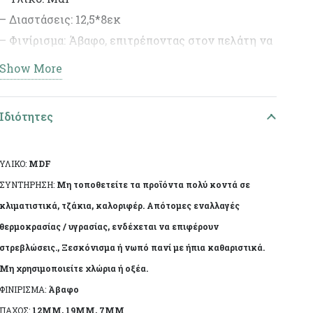
– Διαστάσεις: 12,5*8εκ
– Φινίρισμα: Άβαφο, επιτρέποντας στον πελάτη να
διακοσμήσει το προϊόν σύμφωνα με το προσωπικό
Show More
του γούστο.
– Ιδανικό για DIY έργα και διακοσμητικές
Ιδιότητες
δημιουργίες.
ΥΛΙΚΟ:
MDF
ΣΥΝΤΗΡΗΣΗ:
Μη τοποθετείτε τα προϊόντα πολύ κοντά σε
κλιματιστικά, τζάκια, καλοριφέρ. Απότομες εναλλαγές
θερμοκρασίας / υγρασίας, ενδέχεται να επιφέρουν
στρεβλώσεις., Ξεσκόνισμα ή νωπό πανί με ήπια καθαριστικά.
Μη χρησιμοποιείτε χλώρια ή οξέα.
ΦΙΝΙΡΙΣΜΑ:
Άβαφο
ΠΑΧΟΣ:
12MM, 19MM, 7MM