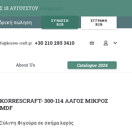
Σ 18 ΑΥΓΟΥΣΤΟΥ
Απόρριψη
ΣΥΝΔΕΣΗ
ΕΓΓΡΑΦΗ
νδρική πώληση
Β2Β
Β2Β
+30 210 285 3410
nfo@korres-craft.gr
s
About Us
Catalogue 2024
KORRESCRAFT- 300-114 ΛΑΓΟΣ ΜΙΚΡΟΣ
MDF
Ξύλινη Φιγούρα σε σχήμα λαγός