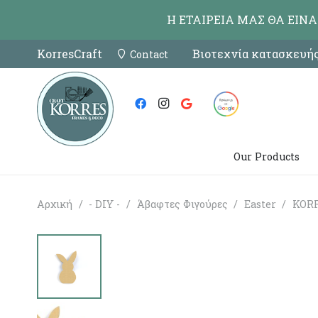
Η ΕΤΑΙΡΕΙΑ ΜΑΣ ΘΑ ΕΙΝ
KorresCraft
Βιοτεχνία κατασκευής
Contact
Our Products
Αρχική
/
- DIY -
/
Άβαφτες Φιγούρες
/
Easter
/
KORR