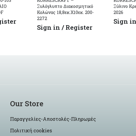
0-103
KORRESCRAFT –
KORRESCR
ΑΙΟ
Ξυλόγλυπτο Διακοσμητικό
Ξύλινο Κρ
DF
Κολώνας 18,8εκ.Χ10εκ. 200-
2026
2272
gister
Sign in
Sign in / Register
Our Store
Παραγγελίες-Αποστολές-Πληρωμές
Πολιτική cookies