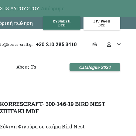
Σ 18 ΑΥΓΟΥΣΤΟΥ
Απόρριψη
ΣΥΝΔΕΣΗ
ΕΓΓΡΑΦΗ
νδρική πώληση
Β2Β
Β2Β
+30 210 285 3410
nfo@korres-craft.gr
s
About Us
Catalogue 2024
KORRESCRAFT- 300-146-19 BIRD NEST
ΣΠΙΤΑΚΙ MDF
Ξύλινη Φιγούρα σε σχήμα Bird Nest