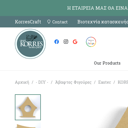
Η ΕΤΑΙΡΕΙΑ ΜΑΣ ΘΑ ΕΙΝ
KorresCraft
Βιοτεχνία κατασκευής
Contact
Our Products
Αρχική
/
- DIY -
/
Άβαφτες Φιγούρες
/
Easter
/
KORR