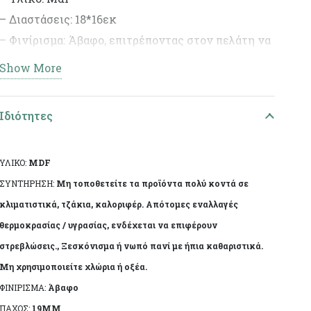
– Διαστάσεις: 18*16εκ
– Φινίρισμα: Άβαφο, επιτρέποντας στον πελάτη να
διακοσμήσει το προϊόν σύμφωνα με το προσωπικό
Show More
του γούστο.
– Ιδανικό για DIY έργα και διακοσμητικές
Ιδιότητες
δημιουργίες.
ΥΛΙΚΟ:
MDF
ΣΥΝΤΗΡΗΣΗ:
Μη τοποθετείτε τα προϊόντα πολύ κοντά σε
κλιματιστικά, τζάκια, καλοριφέρ. Απότομες εναλλαγές
θερμοκρασίας / υγρασίας, ενδέχεται να επιφέρουν
στρεβλώσεις., Ξεσκόνισμα ή νωπό πανί με ήπια καθαριστικά.
Μη χρησιμοποιείτε χλώρια ή οξέα.
ΦΙΝΙΡΙΣΜΑ:
Άβαφο
ΠΑΧΟΣ:
19MM