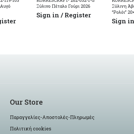
-119-103
KORRESCRAFT- 262-032-1-G
KORRESCR
 Αυγό
Ξύλινo Πέταλο Γούρι 2026
Ξύλινη Άβ
“Ρολόι” 20
Sign in / Register
gister
Sign in
Our Store
Παραγγελίες-Αποστολές-Πληρωμές
Πολιτική cookies