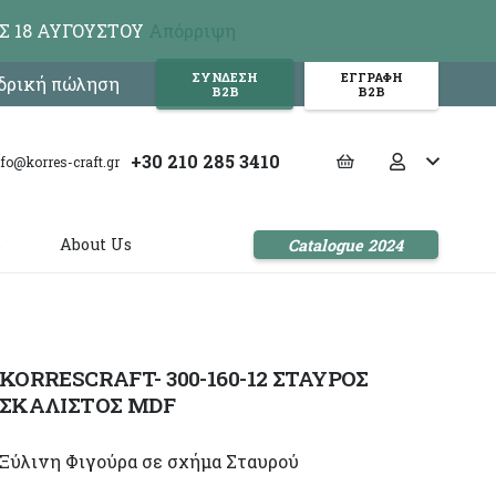
Σ 18 ΑΥΓΟΥΣΤΟΥ
Απόρριψη
ΣΥΝΔΕΣΗ
ΕΓΓΡΑΦΗ
νδρική πώληση
Β2Β
Β2Β
+30 210 285 3410
nfo@korres-craft.gr
s
About Us
Catalogue 2024
KORRESCRAFT- 300-160-12 ΣΤΑΥΡΟΣ
ΣΚΑΛΙΣΤΟΣ MDF
Ξύλινη Φιγούρα σε σχήμα Σταυρού