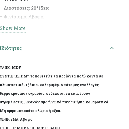
– Διαστάσεις: 20*15εκ
– Φινίρισμα: Άβαφο.
– Ιδανικό για DIY έργα και διακοσμητικές
Show More
δημιουργίες.
Ιδιότητες
ΥΛΙΚΟ:
MDF
ΣΥΝΤΗΡΗΣΗ:
Μη τοποθετείτε τα προϊόντα πολύ κοντά σε
κλιματιστικά, τζάκια, καλοριφέρ. Απότομες εναλλαγές
θερμοκρασίας / υγρασίας, ενδέχεται να επιφέρουν
στρεβλώσεις., Ξεσκόνισμα ή νωπό πανί με ήπια καθαριστικά.
Μη χρησιμοποιείτε χλώρια ή οξέα.
ΦΙΝΙΡΙΣΜΑ:
Άβαφο
ΣΤΗΡΙΞΗ:
ΜΕ ΒΑΣΗ, ΧΩΡΙΣ ΒΑΣΗ