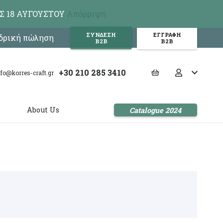
Σ 18 ΑΥΓΟΥΣΤΟΥ
Απόρριψη
ΣΥΝΔΕΣΗ
ΕΓΓΡΑΦΗ
νδρική πώληση
Β2Β
Β2Β
+30 210 285 3410
nfo@korres-craft.gr
s
About Us
Catalogue 2024