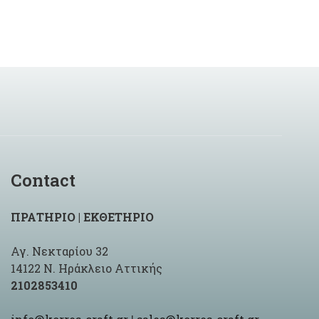
Contact
ΠΡΑΤΗΡΙΟ | ΕΚΘΕΤΗΡΙΟ
Αγ. Νεκταρίου 32
14122 Ν. Ηράκλειο Αττικής
2102853410