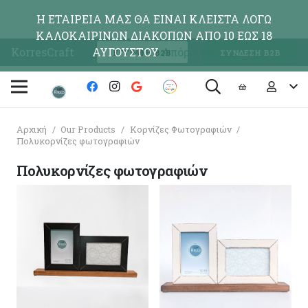
Η ΕΤΑΙΡΕΙΑ ΜΑΣ ΘΑ ΕΙΝΑΙ ΚΛΕΙΣΤΑ ΛΟΓΩ
ΚΑΛΟΚΑΙΡΙΝΩΝ ΔΙΑΚΟΠΩΝ ΑΠΟ 10 ΕΩΣ 18
KorresCraft
ΑΥΓΟΥΣΤΟΥ
Απόρριψη
ΕΓΓΡΑΦΗ Β2Β
ΣΥΝΔΕΣΗ Β2Β
Αρχική
/
Our Products
/
Κορνίζες Φωτογραφιών
/
Πολυκορνίζες φωτογραφιών
Πολυκορνίζες φωτογραφιών