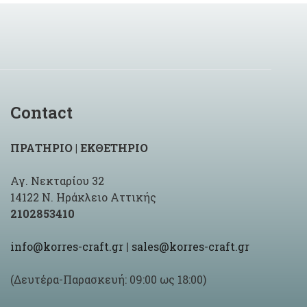
Contact
ΠΡΑΤΗΡΙΟ | ΕΚΘΕΤΗΡΙΟ
Αγ. Νεκταρίου 32
14122 Ν. Ηράκλειο Αττικής
2102853410
info@korres-craft.gr
|
sales@korres-craft.gr
(Δευτέρα-Παρασκευή: 09:00 ως 18:00)