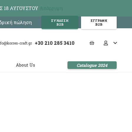
Σ 18 ΑΥΓΟΥΣΤΟΥ
Απόρριψη
ΣΥΝΔΕΣΗ
ΕΓΓΡΑΦΗ
νδρική πώληση
Β2Β
Β2Β
+30 210 285 3410
nfo@korres-craft.gr
s
About Us
Catalogue 2024