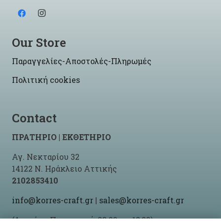
Our Store
Παραγγελίες-Αποστολές-Πληρωμές
Πολιτική cookies
Contact
ΠΡΑΤΗΡΙΟ | ΕΚΘΕΤΗΡΙΟ
Αγ. Νεκταρίου 32
14122 Ν. Ηράκλειο Αττικής
2102853410
info@korres-craft.gr
|
sales@korres-craft.gr
(Δευτέρα-Παρασκευή: 09:00 ως 18:00)