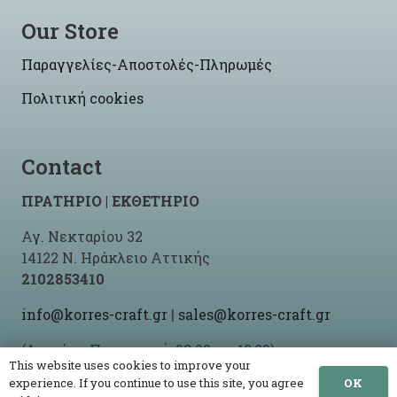
Our Store
Παραγγελίες-Αποστολές-Πληρωμές
Πολιτική cookies
Contact
ΠΡΑΤΗΡΙΟ | ΕΚΘΕΤΗΡΙΟ
Αγ. Νεκταρίου 32
14122 Ν. Ηράκλειο Αττικής
2102853410
info@korres-craft.gr
|
sales@korres-craft.gr
(Δευτέρα-Παρασκευή: 09:00 ως 18:00)
This website uses cookies to improve your
OK
experience. If you continue to use this site, you agree