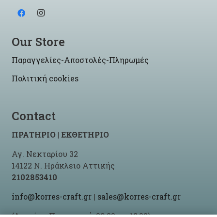
Our Store
Παραγγελίες-Αποστολές-Πληρωμές
Πολιτική cookies
Contact
ΠΡΑΤΗΡΙΟ | ΕΚΘΕΤΗΡΙΟ
Αγ. Νεκταρίου 32
14122 Ν. Ηράκλειο Αττικής
2102853410
info@korres-craft.gr
|
sales@korres-craft.gr
(Δευτέρα-Παρασκευή: 09:00 ως 18:00)