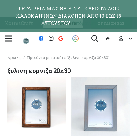
Η ΕΤΑΙΡΕΙΑ ΜΑΣ ΘΑ ΕΙΝΑΙ ΚΛΕΙΣΤΑ ΛΟΓΩ
ΚΑΛΟΚΑΙΡΙΝΩΝ ΔΙΑΚΟΠΩΝ ΑΠΟ 10 ΕΩΣ 18
KorresCraft
ΑΥΓΟΥΣΤΟΥ
Απόρριψη
ΕΓΓΡΑΦΗ Β2Β
ΣΥΝΔΕΣΗ Β2Β
Αρχική
/
Προϊόντα με ετικέτα “ξυλινη κορνιζα 20χ30”
ξυλινη κορνιζα 20χ30