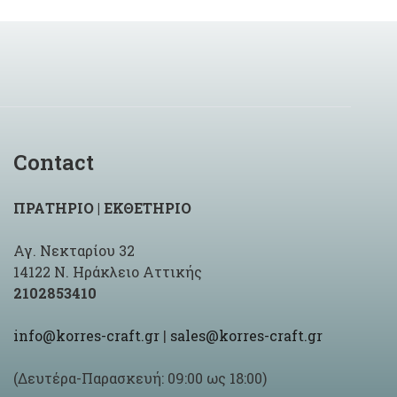
Contact
ΠΡΑΤΗΡΙΟ | ΕΚΘΕΤΗΡΙΟ
Αγ. Νεκταρίου 32
14122 Ν. Ηράκλειο Αττικής
2102853410
info@korres-craft.gr
|
sales@korres-craft.gr
(Δευτέρα-Παρασκευή: 09:00 ως 18:00)