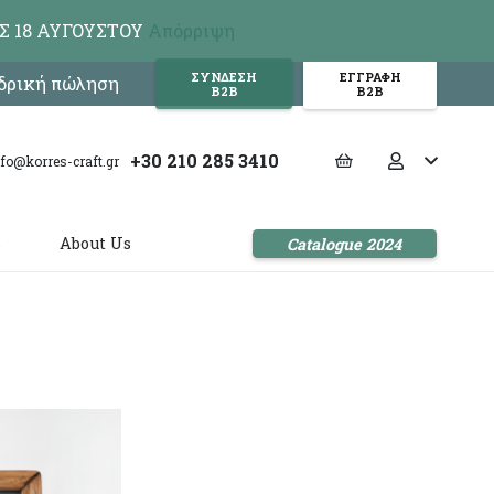
Σ 18 ΑΥΓΟΥΣΤΟΥ
Απόρριψη
ΣΥΝΔΕΣΗ
ΕΓΓΡΑΦΗ
νδρική πώληση
Β2Β
Β2Β
+30 210 285 3410
nfo@korres-craft.gr
s
About Us
Catalogue 2024