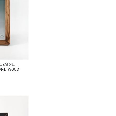
 ΞΥΛΙΝΗ
OND WOOD
r