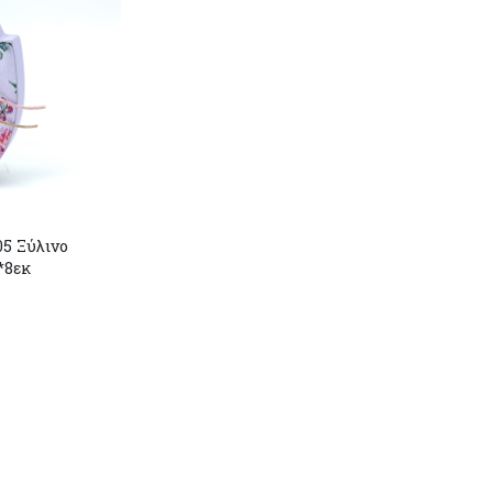
5 Ξύλινο
*8εκ
r