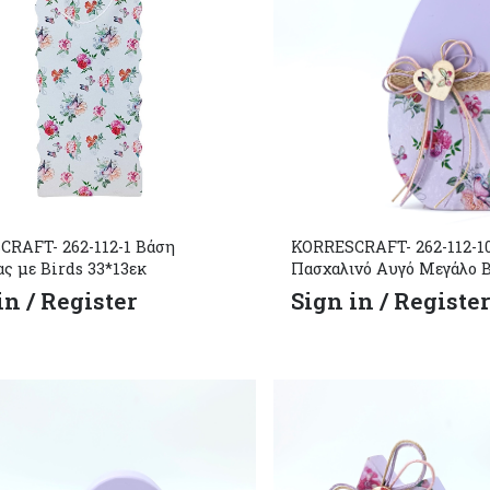
RAFT- 262-112-1 Βάση
KORRESCRAFT- 262-112-10
ς με Birds 33*13εκ
Πασχαλινό Αυγό Μεγάλο B
in / Register
Sign in / Registe