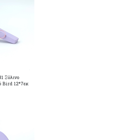
1 Ξύλινο
 Bird 12*7εκ
r