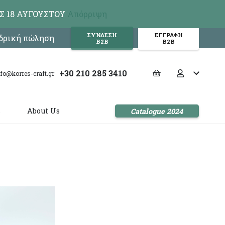
Σ 18 ΑΥΓΟΥΣΤΟΥ
Απόρριψη
ΣΥΝΔΕΣΗ
ΕΓΓΡΑΦΗ
νδρική πώληση
Β2Β
Β2Β
+30 210 285 3410
nfo@korres-craft.gr
s
About Us
Catalogue 2024