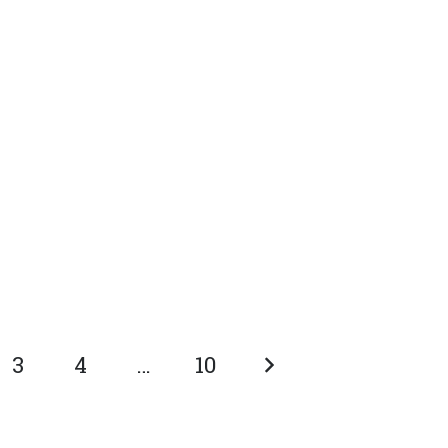
3
4
…
10