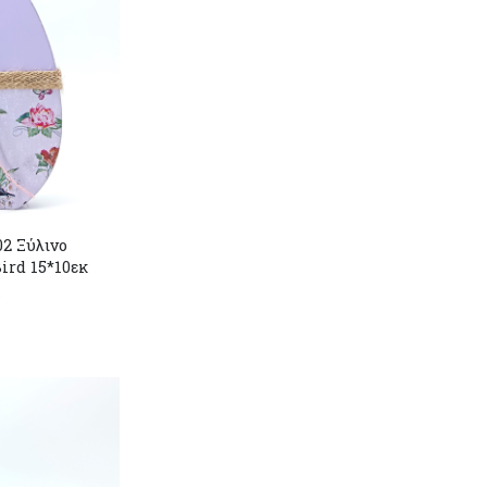
2 Ξύλινο
ird 15*10εκ
r