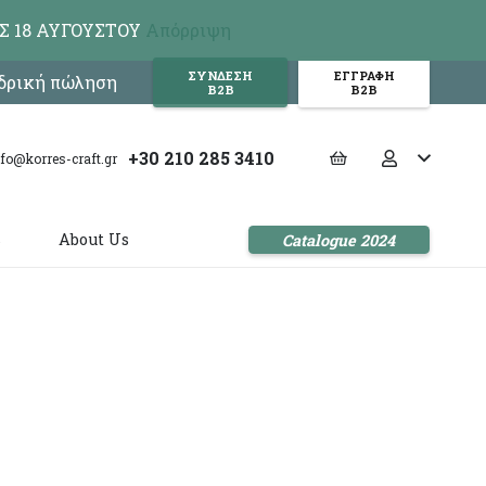
Σ 18 ΑΥΓΟΥΣΤΟΥ
Απόρριψη
ΣΥΝΔΕΣΗ
ΕΓΓΡΑΦΗ
νδρική πώληση
Β2Β
Β2Β
+30 210 285 3410
nfo@korres-craft.gr
s
About Us
Catalogue 2024