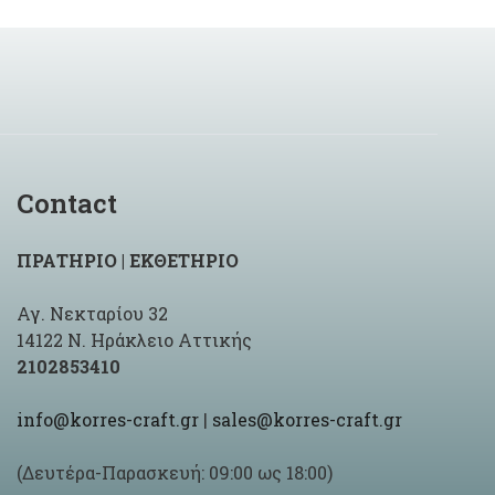
Contact
ΠΡΑΤΗΡΙΟ | ΕΚΘΕΤΗΡΙΟ
Αγ. Νεκταρίου 32
14122 Ν. Ηράκλειο Αττικής
2102853410
info@korres-craft.gr
|
sales@korres-craft.gr
(Δευτέρα-Παρασκευή: 09:00 ως 18:00)