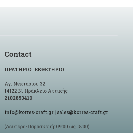
Contact
ΠΡΑΤΗΡΙΟ | ΕΚΘΕΤΗΡΙΟ
Αγ. Νεκταρίου 32
14122 Ν. Ηράκλειο Αττικής
2102853410
info@korres-craft.gr
|
sales@korres-craft.gr
(Δευτέρα-Παρασκευή: 09:00 ως 18:00)