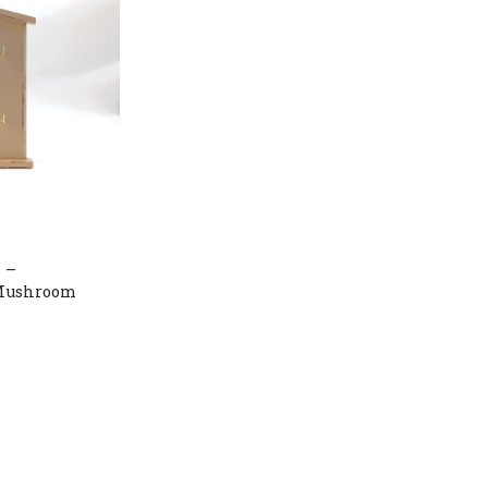
 –
 Mushroom
r