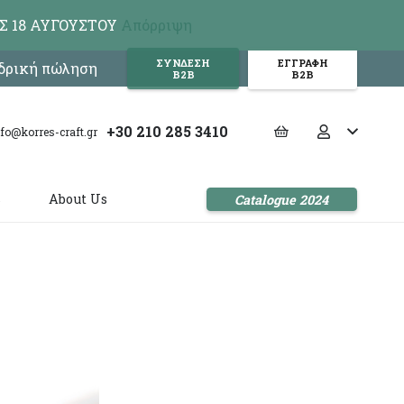
Σ 18 ΑΥΓΟΥΣΤΟΥ
Απόρριψη
ΣΥΝΔΕΣΗ
ΕΓΓΡΑΦΗ
νδρική πώληση
Β2Β
Β2Β
+30 210 285 3410
nfo@korres-craft.gr
s
About Us
Catalogue 2024