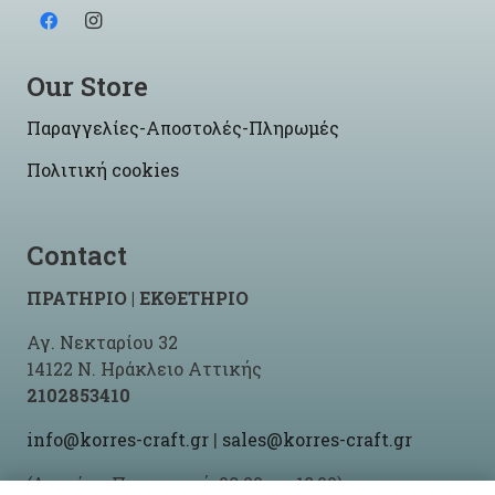
Our Store
Παραγγελίες-Αποστολές-Πληρωμές
Πολιτική cookies
Contact
ΠΡΑΤΗΡΙΟ | ΕΚΘΕΤΗΡΙΟ
Αγ. Νεκταρίου 32
14122 Ν. Ηράκλειο Αττικής
2102853410
info@korres-craft.gr
|
sales@korres-craft.gr
(Δευτέρα-Παρασκευή: 09:00 ως 18:00)