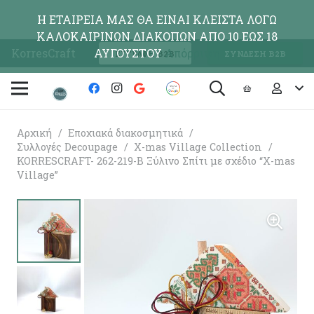
Η ΕΤΑΙΡΕΙΑ ΜΑΣ ΘΑ ΕΙΝΑΙ ΚΛΕΙΣΤΑ ΛΟΓΩ
ΚΑΛΟΚΑΙΡΙΝΩΝ ΔΙΑΚΟΠΩΝ ΑΠΟ 10 ΕΩΣ 18
KorresCraft
ΑΥΓΟΥΣΤΟΥ
Απόρριψη
ΕΓΓΡΑΦΗ Β2Β
ΣΥΝΔΕΣΗ Β2Β
Αρχική
/
Εποχιακά διακοσμητικά
/
Συλλογές Decoupage
/
X-mas Village Collection
/
KORRESCRAFT- 262-219-B Ξύλινο Σπίτι με σχέδιο “X-mas
Village”