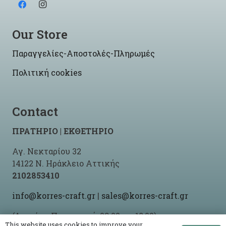
Our Store
Παραγγελίες-Αποστολές-Πληρωμές
Πολιτική cookies
Contact
ΠΡΑΤΗΡΙΟ | ΕΚΘΕΤΗΡΙΟ
Αγ. Νεκταρίου 32
14122 Ν. Ηράκλειο Αττικής
2102853410
info@korres-craft.gr
|
sales@korres-craft.gr
(Δευτέρα-Παρασκευή: 09:00 ως 18:00)
This website uses cookies to improve your