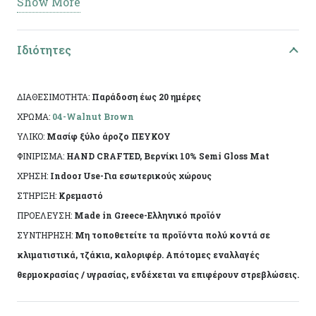
Show More
Υλικό: Πεύκο
Τεχνική: Decoupage
Ιδιότητες
Διαστάσεις: 14χ12χ2εκ
ΔΙΑΘΕΣΙΜΟΤΗΤΑ:
Παράδοση έως 20 ημέρες
Ειδικά χαρακτηριστικά: Χειροποίητη κατασκευή,
ΧΡΩΜΑ:
04-Walnut Brown
άχρωμο προστατευτικό βερνίκι.
ΥΛΙΚΟ:
Μασίφ ξύλο άροζο ΠΕΥΚΟΥ
ΦΙΝΙΡΙΣΜΑ:
HAND CRAFTED, Βερνίκι 10% Semi Gloss Mat
Το αντικείμενο ενδέχεται να φέρει ελάχιστες
ΧΡΗΣΗ:
Indoor Use-Για εσωτερικούς χώρους
αποκλίσεις ανά προϊόν λόγω της χειροποίητης
ΣΤΗΡΙΞΗ:
Κρεμαστό
κατασκευής του. Made in Greece, by Korres Craf
ΠΡΟΕΛΕΥΣΗ:
Made in Greece-Ελληνικό προϊόν
ΣΥΝΤΗΡΗΣΗ:
Μη τοποθετείτε τα προϊόντα πολύ κοντά σε
κλιματιστικά, τζάκια, καλοριφέρ. Απότομες εναλλαγές
θερμοκρασίας / υγρασίας, ενδέχεται να επιφέρουν στρεβλώσεις.