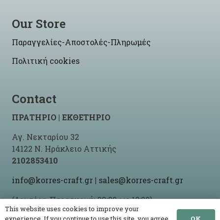
Our Store
Παραγγελίες-Αποστολές-Πληρωμές
Πολιτική cookies
Contact
ΠΡΑΤΗΡΙΟ | ΕΚΘΕΤΗΡΙΟ
Αγ. Νεκταρίου 32
14122 Ν. Ηράκλειο Αττικής
2102853410
info@korres-craft.gr
|
sales@korres-craft.gr
(Δευτέρα-Παρασκευή: 09:00 ως 18:00)
This website uses cookies to improve your
OK
experience. If you continue to use this site, you agree