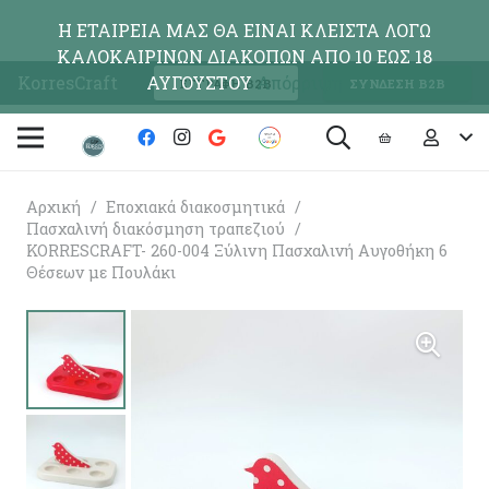
Η ΕΤΑΙΡΕΙΑ ΜΑΣ ΘΑ ΕΙΝΑΙ ΚΛΕΙΣΤΑ ΛΟΓΩ
ΚΑΛΟΚΑΙΡΙΝΩΝ ΔΙΑΚΟΠΩΝ ΑΠΟ 10 ΕΩΣ 18
KorresCraft
ΑΥΓΟΥΣΤΟΥ
Απόρριψη
ΕΓΓΡΑΦΗ Β2Β
ΣΥΝΔΕΣΗ Β2Β
Αρχική
/
Εποχιακά διακοσμητικά
/
Πασχαλινή διακόσμηση τραπεζιού
/
KORRESCRAFT- 260-004 Ξύλινη Πασχαλινή Αυγοθήκη 6
Θέσεων με Πουλάκι