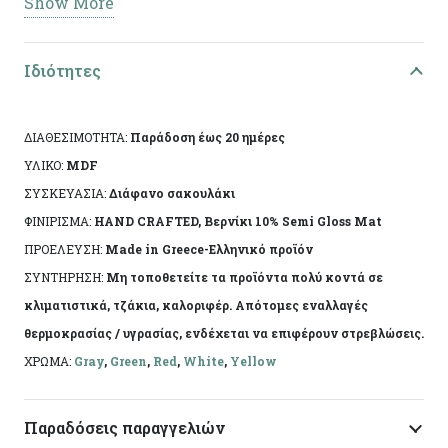
Show More
Διαστάσεις: 21χ15χεκ
Ειδικά χαρακτηριστικά: Χειροποίητη κατασκευή,
Ιδιότητες
άχρωμο προστατευτικό βερνίκι.
ΔΙΑΘΕΣΙΜΟΤΗΤΑ:
Παράδοση έως 20 ημέρες
Το αντικείμενο ενδέχεται να φέρει ελάχιστες
ΥΛΙΚΟ:
MDF
αποκλίσεις ανά προϊόν λόγω της χειροποίητης
ΣΥΣΚΕΥΑΣΙΑ:
Διάφανο σακουλάκι
κατασκευής του. Made in Greece, by Korres Craft
ΦΙΝΙΡΙΣΜΑ:
HAND CRAFTED, Βερνίκι 10% Semi Gloss Mat
ΠΡΟΕΛΕΥΣΗ:
Made in Greece-Ελληνικό προϊόν
ΣΥΝΤΗΡΗΣΗ:
Μη τοποθετείτε τα προϊόντα πολύ κοντά σε
κλιματιστικά, τζάκια, καλοριφέρ. Απότομες εναλλαγές
θερμοκρασίας / υγρασίας, ενδέχεται να επιφέρουν στρεβλώσεις.
ΧΡΩΜΑ:
Gray
,
Green
,
Red
,
White
,
Yellow
Παραδόσεις παραγγελιών