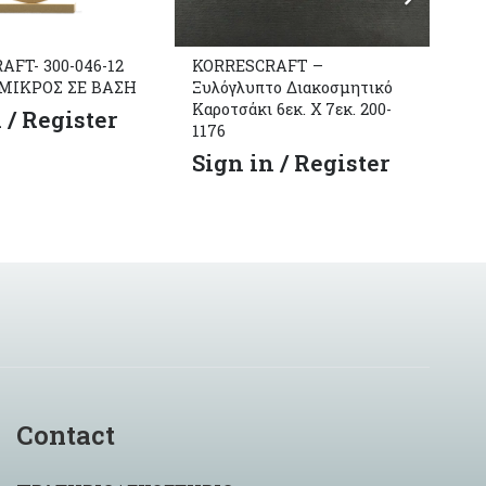
FT- 300-046-12
KORRESCRAFT –
KO
ΜΙΚΡΟΣ ΣΕ ΒΑΣΗ
Ξυλόγλυπτο Διακοσμητικό
– 
Καροτσάκι 6εκ. Χ 7εκ. 200-
Vi
 / Register
1176
S
Sign in / Register
Contact