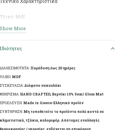
Τεχνικά Χαρακτηριστικά:
Υλικό: Mdf
Show More
Διαστάσεις: 17,5χ20χ17εκ
Ειδικά χαρακτηριστικά: Χειροποίητη κατασκευή,
Ιδιότητες
άχρωμο προστατευτικό βερνίκι.
ΔΙΑΘΕΣΙΜΟΤΗΤΑ:
Παράδοση έως 20 ημέρες
Το αντικείμενο ενδέχεται να φέρει ελάχιστες
ΥΛΙΚΟ:
MDF
αποκλίσεις ανά προϊόν λόγω της χειροποίητης
ΣΥΣΚΕΥΑΣΙΑ:
Διάφανο σακουλάκι
κατασκευής του. Made in Greece, by Korres Craft
ΦΙΝΙΡΙΣΜΑ:
HAND CRAFTED, Βερνίκι 10% Semi Gloss Mat
ΠΡΟΕΛΕΥΣΗ:
Made in Greece-Ελληνικό προϊόν
ΣΥΝΤΗΡΗΣΗ:
Μη τοποθετείτε τα προϊόντα πολύ κοντά σε
κλιματιστικά, τζάκια, καλοριφέρ. Απότομες εναλλαγές
θερμοκρασίας / υγρασίας, ενδέχεται να επιφέρουν