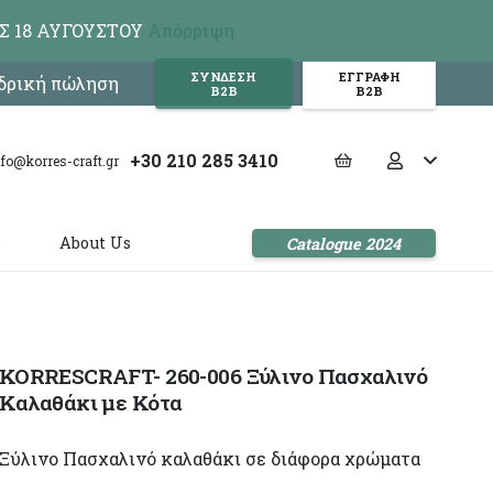
Σ 18 ΑΥΓΟΥΣΤΟΥ
Απόρριψη
ΣΥΝΔΕΣΗ
ΕΓΓΡΑΦΗ
νδρική πώληση
Β2Β
Β2Β
+30 210 285 3410
nfo@korres-craft.gr
s
About Us
Catalogue 2024
KORRESCRAFT- 260-006 Ξύλινο Πασχαλινό
Καλαθάκι με Κότα
Ξύλινο Πασχαλινό καλαθάκι σε διάφορα χρώματα