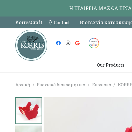
Η ΕΤΑΙΡΕΙΑ ΜΑΣ ΘΑ ΕΙΝ
KorresCraft
Βιοτεχνία κατασκευής
Contact
Our Products
Αρχική
/
Εποχιακά διακοσμητικά
/
Εποχιακά
/
KORRES