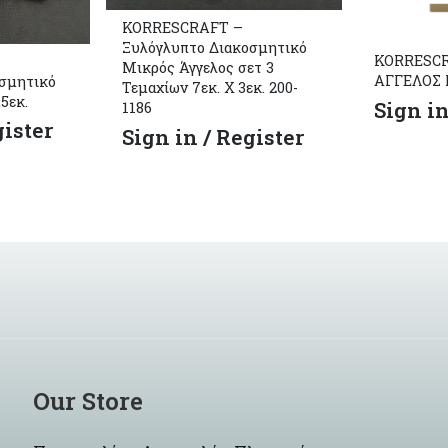
KORRESCRAFT –
Ξυλόγλυπτο Διακοσμητικό
KORRESCRA
Μικρός Άγγελος σετ 3
ΑΓΓΕΛΟΣ 
σμητικό
Τεμαχίων 7εκ. Χ 3εκ. 200-
,5εκ.
Sign in
1186
gister
Sign in / Register
Our Store