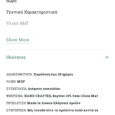
δώρο.
Τεχνικά Χαρακτηριστικά:
Υλικό: Mdf
Διαστάσεις: 17,5χ20χ12εκ
Show More
Ειδικά χαρακτηριστικά: Χειροποίητη κατασκευή,
άχρωμο προστατευτικό βερνίκι.
Ιδιότητες
Το αντικείμενο ενδέχεται να φέρει ελάχιστες
αποκλίσεις ανά προϊόν λόγω της χειροποίητης
ΔΙΑΘΕΣΙΜΟΤΗΤΑ:
Παράδοση έως 20 ημέρες
κατασκευής του. Made in Greece, by Korres Craft
ΥΛΙΚΟ:
MDF
ΣΥΣΚΕΥΑΣΙΑ:
Διάφανο σακουλάκι
ΦΙΝΙΡΙΣΜΑ:
HAND CRAFTED, Βερνίκι 10% Semi Gloss Mat
ΠΡΟΕΛΕΥΣΗ:
Made in Greece-Ελληνικό προϊόν
ΣΥΝΤΗΡΗΣΗ:
Μη τοποθετείτε τα προϊόντα πολύ κοντά σε