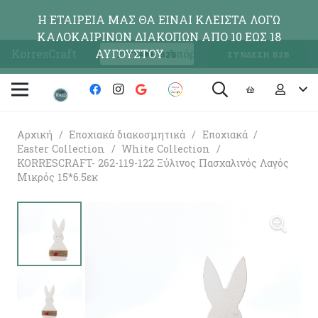
Η ΕΤΑΙΡΕΙΑ ΜΑΣ ΘΑ ΕΙΝΑΙ ΚΛΕΙΣΤΑ ΛΟΓΩ
ΚΑΛΟΚΑΙΡΙΝΩΝ ΔΙΑΚΟΠΩΝ ΑΠΟ 10 ΕΩΣ 18
KorresCraft
ΑΥΓΟΥΣΤΟΥ
Απόρριψη
ΕΓΓΡΑΦΗ Β2Β
ΣΥΝΔΕΣΗ Β2Β
Αρχική
/
Εποχιακά διακοσμητικά
/
Εποχιακά
/
Easter Collection
/
White Collection
/
KORRESCRAFT- 262-119-122 Ξύλινος Πασχαλινός Λαγός
Μικρός 15*6.5εκ