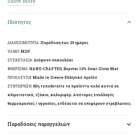
Show More
Ειδικά χαρακτηριστικά: Χειροποίητη κατασκευή,
άχρωμο προστατευτικό βερνίκι.
Ιδιότητες
Το αντικείμενο ενδέχεται να φέρει ελάχιστες
αποκλίσεις ανά προϊόν λόγω της χειροποίητης
ΔΙΑΘΕΣΙΜΟΤΗΤΑ:
Παράδοση έως 20 ημέρες
κατασκευής του. Made in Greece, by Korres Craft
ΥΛΙΚΟ:
MDF
ΣΥΣΚΕΥΑΣΙΑ:
Διάφανο σακουλάκι
ΦΙΝΙΡΙΣΜΑ:
HAND CRAFTED, Βερνίκι 10% Semi Gloss Mat
ΠΡΟΕΛΕΥΣΗ:
Made in Greece-Ελληνικό προϊόν
ΣΥΝΤΗΡΗΣΗ:
Μη τοποθετείτε τα προϊόντα πολύ κοντά σε
κλιματιστικά, τζάκια, καλοριφέρ. Απότομες εναλλαγές
θερμοκρασίας / υγρασίας, ενδέχεται να επιφέρουν στρεβλώσεις.
Παραδόσεις παραγγελιών