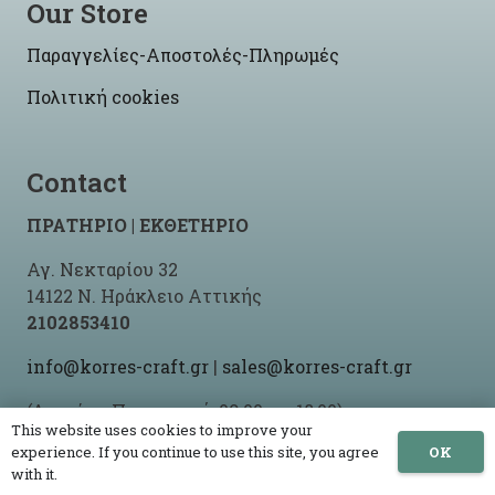
Our Store
Παραγγελίες-Αποστολές-Πληρωμές
Πολιτική cookies
Contact
ΠΡΑΤΗΡΙΟ | ΕΚΘΕΤΗΡΙΟ
Αγ. Νεκταρίου 32
14122 Ν. Ηράκλειο Αττικής
2102853410
info@korres-craft.gr
|
sales@korres-craft.gr
(Δευτέρα-Παρασκευή: 09:00 ως 18:00)
This website uses cookies to improve your
OK
experience. If you continue to use this site, you agree
with it.
© 2021 -2026 Korres Craft By
Site-Up