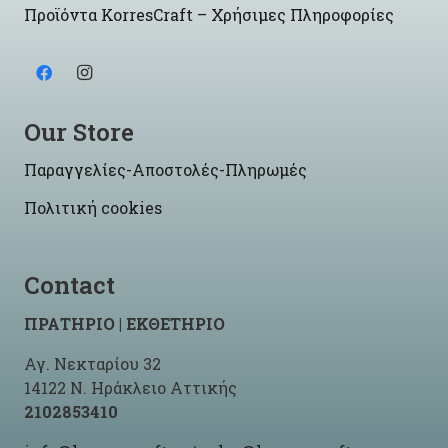
Προϊόντα KorresCraft – Χρήσιμες Πληροφορίες
Our Store
Παραγγελίες-Αποστολές-Πληρωμές
Πολιτική cookies
Contact
ΠΡΑΤΗΡΙΟ | ΕΚΘΕΤΗΡΙΟ
Αγ. Νεκταρίου 32
14122 Ν. Ηράκλειο Αττικής
2102853410